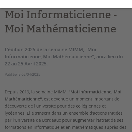
Moi Informaticienne -
Moi Mathématicienne
L'édition 2025 de la semaine MIMM, "Moi
Informaticienne, Moi Mathématicienne", aura lieu du
22 au 25 Avril 2025.
Publiée le
02/04/2025
Depuis 2019, la semaine MIMM,
"Moi Informaticienne, Moi
Mathématicienne"
, est devenue un moment important de
découverte de l'université pour des collégiennes et
lycéennes. Elle s'inscrit dans un ensemble d'actions initiées
par l'Université de Bordeaux pour augmenter l'attrait de ses
formations en informatique et en mathématiques auprès des