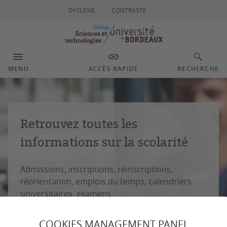
DYSLEXIE
CONTRASTE
MENU
ACCÈS RAPIDE
RECHERCHE
Retrouvez toutes les
informations sur la scolarité
Admissions, inscriptions, réinscriptions,
réorientation, emplois du temps, calendriers
universitaires, examens
COOKIES MANAGEMENT PANEL
EN SAVOIR +