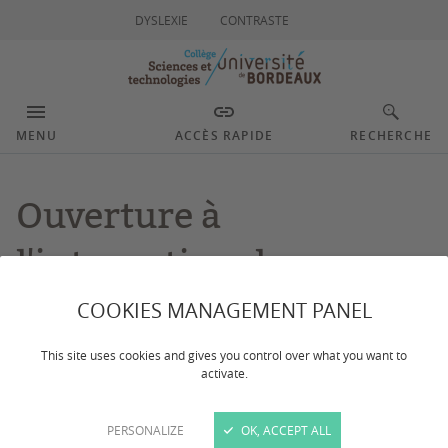
DYSLEXIE
CONTRASTE
MENU
ACCÈS RAPIDE
RECHERCHE
Ouverture à
l'international
COOKIES MANAGEMENT PANEL
Dernière mise à jour :
le 10/11/2025
This site uses cookies and gives you control over what you want to
activate.
Université unique et pluridisciplinaire, l’université de
Bordeaux met la dimension internationale au cœur du
PERSONALIZE
OK, ACCEPT ALL
projet d’établissement. L'université collabore avec