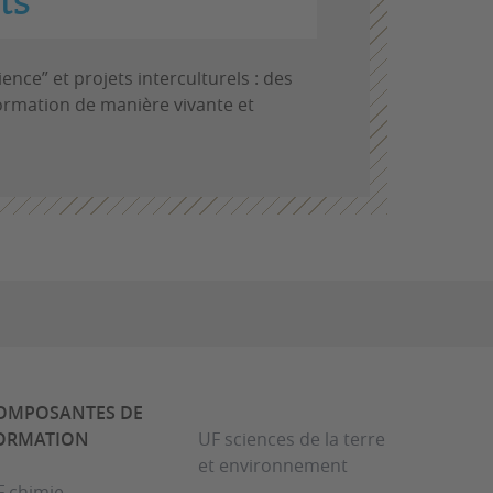
ts
ience” et projets interculturels : des
formation de manière vivante et
OMPOSANTES DE
ORMATION
UF sciences de la terre
et environnement
F chimie