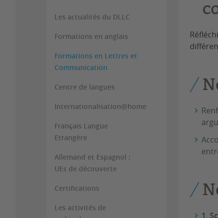
c
Les actualités du DLLC
Réfléch
Formations en anglais
différe
Formations en Lettres et
Communication
No
Centre de langues
Internationalisation@home
Renf
argu
Français Langue
Etrangère
Acco
entr
Allemand et Espagnol :
UEs de découverte
N
Certifications
Les activités de
1. S