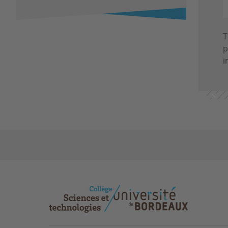
T
p
i