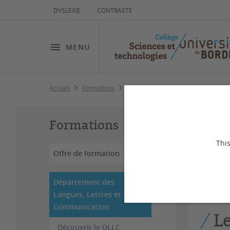
DYSLEXIE
CONTRASTE
MENU
Accueil
Formations
Département des Langues, Lettres 
Fo
Formations
Co
This
Offre de formation
Dernière
Département des
Langues, Lettres et
Communication
L
Découvrir le DLLC