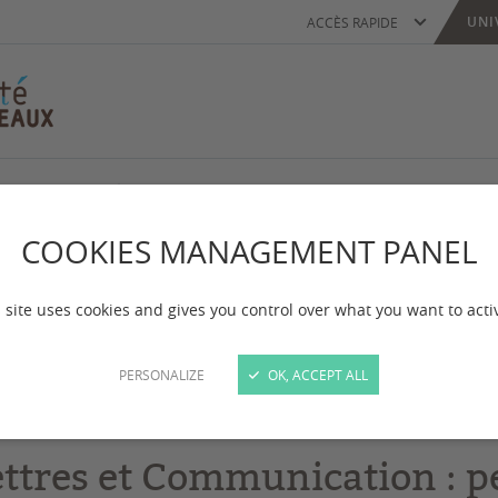
UNI
ACCÈS RAPIDE
et Communication
Formations en Lettres et Communication
rmations en Lettres
COOKIES MANAGEMENT PANEL
mmunication
 site uses cookies and gives you control over what you want to acti
PERSONALIZE
OK, ACCEPT ALL
 mise à jour :
le 24/09/2025
ettres et Communication : p