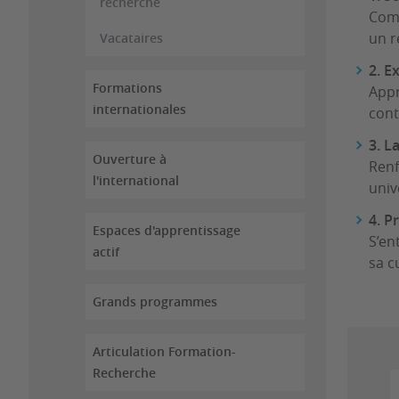
recherche
Comp
un r
Vacataires
2. E
Formations
Appr
internationales
cont
3. L
Ouverture à
Renf
l'international
univ
4. P
Espaces d'apprentissage
S’en
actif
sa c
Grands programmes
Articulation Formation-
Recherche