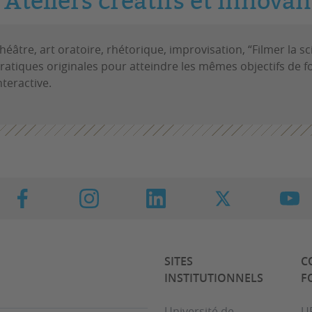
Ateliers créatifs et innovan
héâtre, art oratoire, rhétorique, improvisation, “Filmer la sc
ratiques originales pour atteindre les mêmes objectifs de 
nteractive.
SITES
C
INSTITUTIONNELS
F
Université de
U