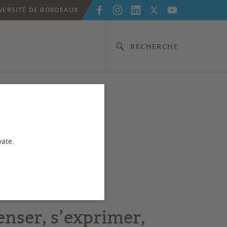
VERSITÉ DE BORDEAUX
RECHERCHE
 et
vate.
enser, s’exprimer,