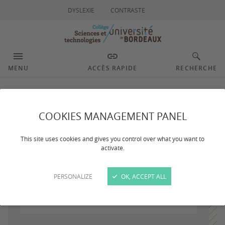
DYSLEXIE
CONTRASTE
MENU
ACCÈS RAPIDE
RECHERCHE
Cartes étudiantes
COOKIES MANAGEMENT PANEL
This site uses cookies and gives you control over what you want to
Dernière mise à jour :
le 30/11/2023
activate.
PERSONALIZE
OK, ACCEPT ALL
La
carte Aquipass