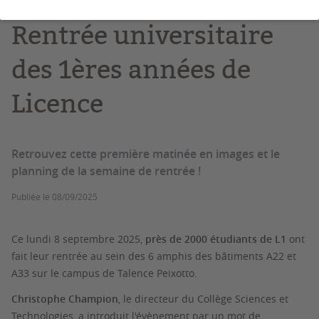
Rentrée universitaire
des 1ères années de
Licence
Retrouvez cette première matinée en images et le
planning de la semaine de rentrée !
Publiée le
08/09/2025
Ce lundi 8 septembre 2025,
près de 2000 étudiants de L1
ont
fait leur rentrée au sein des 6 amphis des bâtiments A22 et
A33 sur le campus de Talence Peixotto.
Christophe Champion
, le directeur du Collège Sciences et
Technologies, a introduit l'évènement par un mot de