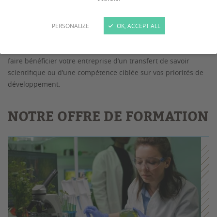
développée au sein des départements et laboratoires de
recherche de l’université.
PERSONALIZE
OK, ACCEPT ALL
Que ce soit pour accompagner l'évolution d'un produit, d'un
métier, ou des compétences de vos salariés, vous pourrez
faire bénéficier votre entreprise d’un transfert de savoir
scientifique ou d’une compétence ciblée sur vos priorités de
développement.
NOTRE OFFRE DE FORMATION