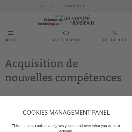
DYSLEXIE
CONTRASTE
MENU
ACCÈS RAPIDE
RECHERCHE
Acquisition de
nouvelles compétences
COOKIES MANAGEMENT PANEL
A l’Université de Bordeaux nous attachons une très grande
importance à l
’articulation de nos formations avec les
This site uses cookies and gives you control over what you want to
besoins des entreprises
et avec la recherche d’excellence
activate.